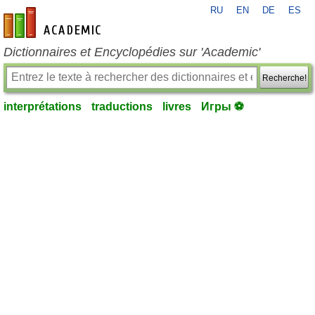
RU
EN
DE
ES
fr-academic.com
Dictionnaires et Encyclopédies sur 'Academic'
Recherche!
interprétations
traductions
livres
Игры ⚽