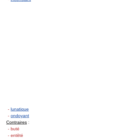
-
lunatique
-
ondoyant
Contraires
:
- buté
- entêté