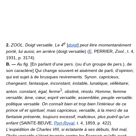
e
2.
ZOOL.
Doigt versatile
.
Le 4
[
doigt
]
peut être momentanément
porté, lui aussi, en arrière
(doigt versatile) (
E
. PERRIER,
Zool.
, t. 4,
1931, p. 3174).
B. —
Au fig.
[En parlant d'une pers. (ou d'un groupe de pers.), de
son caractère] Qui change souvent et aisément de parti, d'opinion;
qui est sujet à de brusques revirements. Synon.
capricieux,
changeant, fantasque, inconstant, instable, lunatique, vélléitaire
;
1
anton.
constant, égal, ferme
, obstiné, résolu
.
Homme, femme
versatile; âme, cœur, esprit versatile; assemblée, peuple versatile;
politique versatile
.
On connaît bien et trop bien l'intérieur de ce
prince vif et spirituel, mais capricieux, versatile, à la merci de sa
fantaisie présente, toujours excessif, malicieux, plus puéril qu'un
enfant
(SAINTE-BEUVE,
Port-Royal
, t. 4, 1859, p. 422).
L'expédition de Charles VIII, si éclatante à ses débuts, finit mal,
l'Italie versatile s'étant tournée contre les Français qu'elle avait