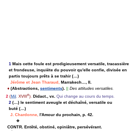
1
Mais cette foule est prodigieusement versatile, tracassière
et frondeuse, inquiète du pouvoir qu'elle confie, divisée en
partis toujours prêts à se trahir (…)
Jérôme et Jean Tharaud,
Marrakech…, II.
♦
(Abstractions,
sentiments
).
||
Des attitudes versatiles.
e
2
(
Mil
. XVIII
).
Didact., vx.
Qui change au cours du temps.
2
(…) le sentiment aveugle et déchaîné, versatile ou
buté (…)
J. Chardonne,
l'Amour du prochain, p. 42.
❖
CONTR.
Entêté, obstiné, opiniâtre, persévérant.