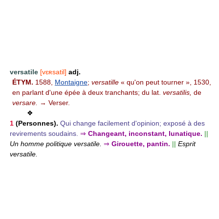
versatile
[vɛʀsatil]
adj.
ÉTYM.
1588,
Montaigne
;
versatille
« qu'on peut tourner », 1530,
en parlant d'une épée à deux tranchants; du lat.
versatilis,
de
versare.
→ Verser.
❖
1
(Personnes).
Qui change facilement d'opinion; exposé à des
revirements soudains.
⇒
Changeant, inconstant, lunatique.
||
Un homme politique versatile.
⇒
Girouette, pantin.
||
Esprit
versatile.