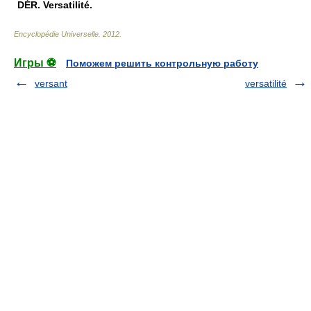
DÉR.
Versatilité.
Encyclopédie Universelle
.
2012
.
Игры ⚽
Поможем решить контрольную работу
versant
versatilité