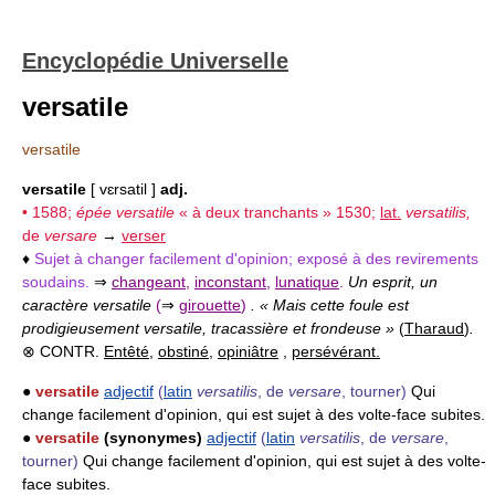
Encyclopédie Universelle
versatile
versatile
versatile
[ vɛrsatil ]
adj.
• 1588;
épée versatile
« à deux tranchants » 1530;
lat.
versatilis,
de
versare
→
verser
♦
Sujet à changer facilement d'opinion; exposé à des revirements
soudains.
⇒
changeant
,
inconstant
,
lunatique
.
Un esprit, un
caractère versatile
(
⇒
girouette
)
. « Mais cette foule est
prodigieusement versatile, tracassière et frondeuse »
(
Tharaud
)
.
⊗ CONTR.
Entêté
,
obstiné
,
opiniâtre
,
persévérant.
●
versatile
adjectif
(
latin
versatilis
, de
versare
, tourner)
Qui
change facilement d'opinion, qui est sujet à des volte-face subites.
●
versatile
(synonymes)
adjectif
(
latin
versatilis
, de
versare
,
tourner)
Qui change facilement d'opinion, qui est sujet à des volte-
face subites.