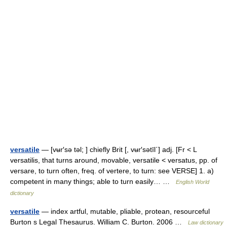
versatile
— [vʉr′sə təl; ] chiefly Brit [, vʉr′sətīl΄] adj. [Fr < L
versatilis, that turns around, movable, versatile < versatus, pp. of
versare, to turn often, freq. of vertere, to turn: see VERSE] 1. a)
competent in many things; able to turn easily… …
English World
dictionary
versatile
— index artful, mutable, pliable, protean, resourceful
Burton s Legal Thesaurus. William C. Burton. 2006 …
Law dictionary