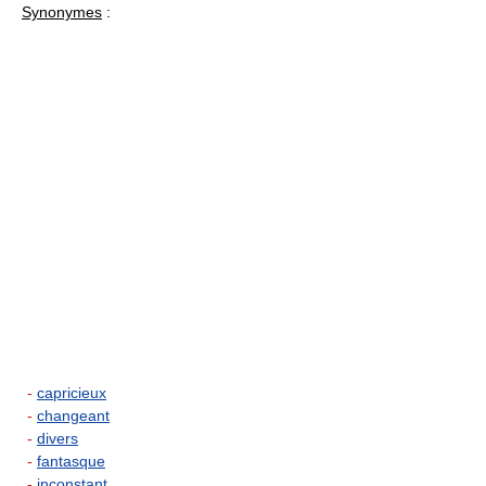
Synonymes
:
-
capricieux
-
changeant
-
divers
-
fantasque
-
inconstant