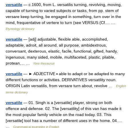
versatile
— c.1600, from L. versatilis turning, revolving, moving,
capable of turning to varied subjects or tasks, from pp. stem of
versare keep turning, be engaged in something, turn over in the
mind, frequentative of vertere to turn (see VERSUS (Cf.… …
Etymology dictionary
versatile
— [adj] adjustable, flexible able, accomplished,
adaptable, adroit, all around, all purpose, ambidextrous,
conversant, dexterous, elastic, facile, functional, gifted, handy,
ingenuous, many sided, mobile, multifaceted, plastic, pliable,
protean,… …
New thesaurus
versatile
— ► ADJECTIVE ▪ able to adapt or be adapted to many
different functions or activities. DERIVATIVES versatility noun.
ORIGIN Latin versatilis, from versare turn about, revolve …
English
terms dictionary
versatile
— 01. Singh is a [versatile] player, strong on both
offence and defense. 02. The [versatility] of this van has made it
the most popular family vehicle on the road today. 03. This
[versatile] tool has a number of different uses in the home. 04.…
…
Grammatical examples in English