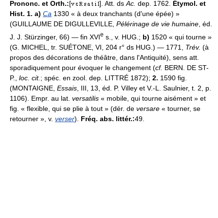
Prononc. et Orth.:
[
]. Att. ds
Ac.
dep. 1762.
Étymol. et
Hist. 1. a)
Ca
1330 « à deux tranchants (d'une épée) »
(GUILLAUME DE DIGULLEVILLE,
Pélérinage de vie humaine
, éd.
e
J. J. Stürzinger, 66) — fin XVI
s., v. HUG.;
b)
1520 « qui tourne »
(G. MICHEL, tr. SUÉTONE, VI, 204 r° ds HUG.) — 1771,
Trév.
(à
propos des décorations de théâtre, dans l'Antiquité), sens att.
sporadiquement pour évoquer le changement (
cf.
BERN. DE ST-
P.,
loc. cit.
; spéc. en zool. dep. LITTRÉ 1872);
2.
1590 fig.
(MONTAIGNE,
Essais
, III, 13, éd. P. Villey et V.-L. Saulnier, t. 2, p.
1106). Empr. au lat.
versatilis
« mobile, qui tourne aisément » et
fig. « flexible, qui se plie à tout » (dér. de
versare
« tourner, se
retourner », v.
verser
).
Fréq. abs. littér.:
49.