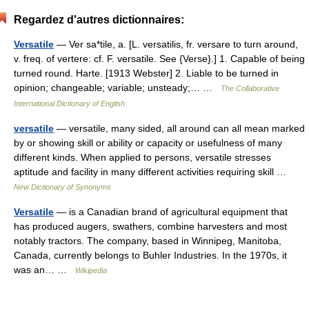
Regardez d'autres dictionnaires:
Versatile
— Ver sa*tile, a. [L. versatilis, fr. versare to turn around,
v. freq. of vertere: cf. F. versatile. See {Verse}.] 1. Capable of being
turned round. Harte. [1913 Webster] 2. Liable to be turned in
opinion; changeable; variable; unsteady;… …
The Collaborative
International Dictionary of English
versatile
— versatile, many sided, all around can all mean marked
by or showing skill or ability or capacity or usefulness of many
different kinds. When applied to persons, versatile stresses
aptitude and facility in many different activities requiring skill …
New Dictionary of Synonyms
Versatile
— is a Canadian brand of agricultural equipment that
has produced augers, swathers, combine harvesters and most
notably tractors. The company, based in Winnipeg, Manitoba,
Canada, currently belongs to Buhler Industries. In the 1970s, it
was an… …
Wikipedia