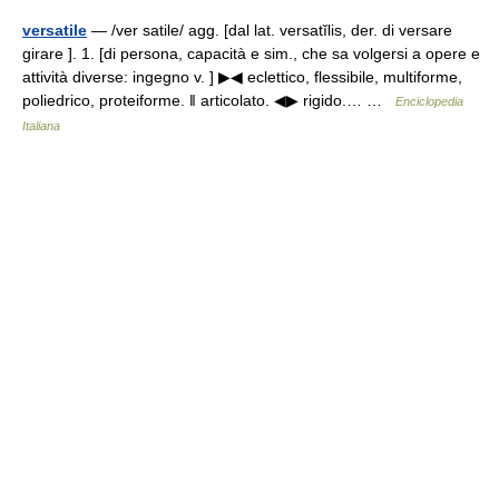
versatile
— /ver satile/ agg. [dal lat. versatĭlis, der. di versare
girare ]. 1. [di persona, capacità e sim., che sa volgersi a opere e
attività diverse: ingegno v. ] ▶◀ eclettico, flessibile, multiforme,
poliedrico, proteiforme. ‖ articolato. ◀▶ rigido.… …
Enciclopedia
Italiana